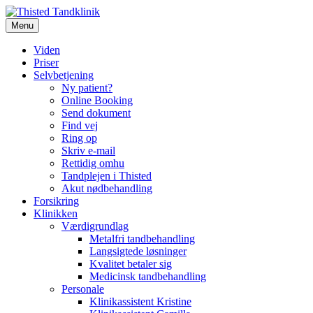
Videre
til
Menu
Thisted Tandklinik
Thisted Tandklinik
indhold
Viden
Priser
Selvbetjening
Ny patient?
Online Booking
Send dokument
Find vej
Ring op
Skriv e-mail
Rettidig omhu
Tandplejen i Thisted
Akut nødbehandling
Forsikring
Klinikken
Værdigrundlag
Metalfri tandbehandling
Langsigtede løsninger
Kvalitet betaler sig
Medicinsk tandbehandling
Personale
Klinikassistent Kristine