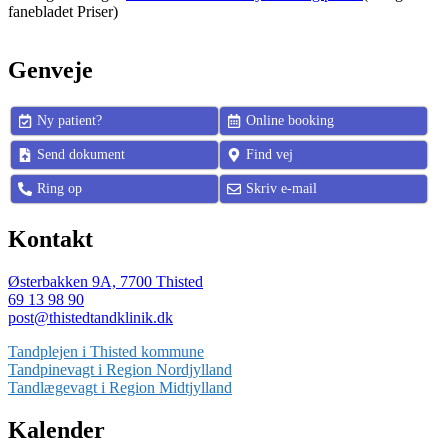
fanebladet Priser)
Genveje
Ny patient?
Online booking
Send dokument
Find vej
Ring op
Skriv e-mail
Kontakt
Østerbakken 9A, 7700 Thisted
69 13 98 90
post@thistedtandklinik.dk
Tandplejen i Thisted kommune
Tandpinevagt i Region Nordjylland
Tandlægevagt i Region Midtjylland
Kalender