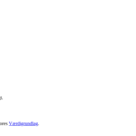
t.
vores
Værdigrundlag
.