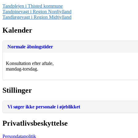
Tandplejen i Thisted kommune
Tandpinevagt i Region Nordjylland
Tandlægevagt i Region Midtjylland
Kalender
Normale åbningstider
Konsultation efter aftale,
mandag-torsdag.
Stillinger
Vi søger ikke personale i øjeblikket
Privatlivsbeskyttelse
Persondatapolitik