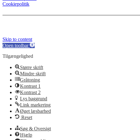
Cookiepolitik
Skip to content
Open toolbar
Tilgængelighed
Større skrift
Mindre skrift
Gråtoning
Kontrast 1
Kontrast 2
Lys baggrund
Link markering
Øget læsbarhed
Reset
Søg & Oversigt
Hjælp