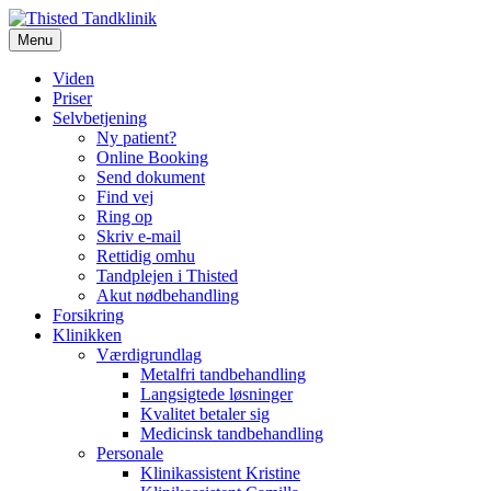
Videre
til
Menu
Thisted Tandklinik
Thisted Tandklinik
indhold
Viden
Priser
Selvbetjening
Ny patient?
Online Booking
Send dokument
Find vej
Ring op
Skriv e-mail
Rettidig omhu
Tandplejen i Thisted
Akut nødbehandling
Forsikring
Klinikken
Værdigrundlag
Metalfri tandbehandling
Langsigtede løsninger
Kvalitet betaler sig
Medicinsk tandbehandling
Personale
Klinikassistent Kristine