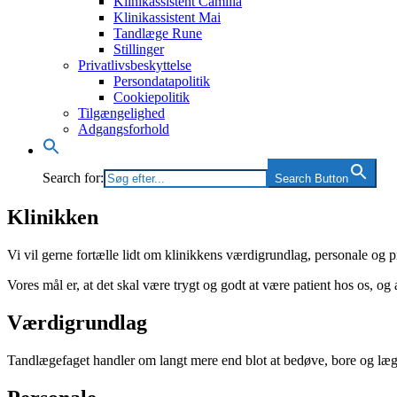
Klinikassistent Camilla
Klinikassistent Mai
Tandlæge Rune
Stillinger
Privatlivsbeskyttelse
Persondatapolitik
Cookiepolitik
Tilgængelighed
Adgangsforhold
Search for:
Search Button
Klinikken
Vi vil gerne fortælle lidt om klinikkens værdigrundlag, personale og pr
Vores mål er, at det skal være trygt og godt at være patient hos os, og a
Værdigrundlag
Tandlægefaget handler om langt mere end blot at bedøve, bore og lægg